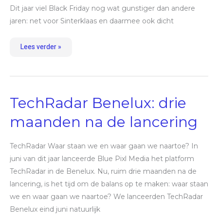
Dit jaar viel Black Friday nog wat gunstiger dan andere
jaren: net voor Sinterklaas en daarmee ook dicht
Lees verder »
TechRadar
TechRadar Benelux: drie
Benelux:
drie
maanden
maanden na de lancering
na
de
lancering
TechRadar Waar staan we en waar gaan we naartoe? In
juni van dit jaar lanceerde Blue Pixl Media het platform
TechRadar in de Benelux. Nu, ruim drie maanden na de
lancering, is het tijd om de balans op te maken: waar staan
we en waar gaan we naartoe? We lanceerden TechRadar
Benelux eind juni natuurlijk