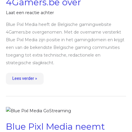
4Gamers.be over
Laat een reactie achter
Blue Pixl Media heeft de Belgische gamingwebsite
4Gamers.be overgenomen. Met de overname versterkt
Blue Pixl Media zijn positie in het gamingdomein en krijgt
een van de bekendste Belgische gaming communities
toegang tot extra technische, redactionele en
strategische slagkracht.
Lees verder »
Blue
Pixl
Media
neemt
Blue Pixl Media neemt
GoStreaming.nl
over