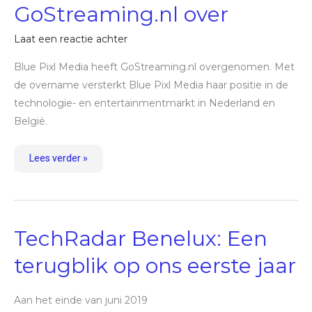
GoStreaming.nl over
Laat een reactie achter
Blue Pixl Media heeft GoStreaming.nl overgenomen. Met
de overname versterkt Blue Pixl Media haar positie in de
technologie- en entertainmentmarkt in Nederland en
België.
Lees verder »
TechRadar
TechRadar Benelux: Een
Benelux:
Een
terugblik
terugblik op ons eerste jaar
op
ons
eerste
jaar
Aan het einde van juni 2019