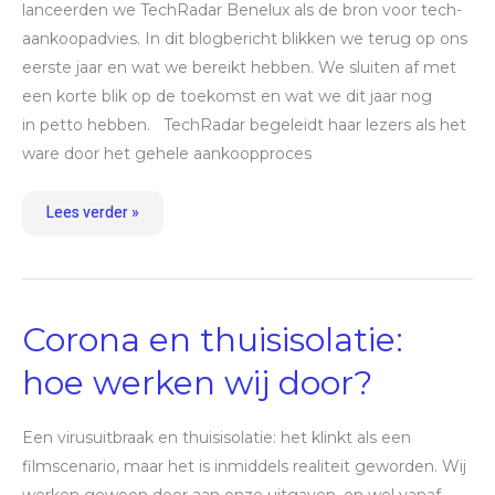
lanceerden we TechRadar Benelux als de bron voor tech-
aankoopadvies. In dit blogbericht blikken we terug op ons
eerste jaar en wat we bereikt hebben. We sluiten af met
een korte blik op de toekomst en wat we dit jaar nog
in petto hebben. TechRadar begeleidt haar lezers als het
ware door het gehele aankoopproces
Lees verder »
Corona
Corona en thuisisolatie:
en
thuisisolatie:
hoe
hoe werken wij door?
werken
wij
door?
Een virusuitbraak en thuisisolatie: het klinkt als een
filmscenario, maar het is inmiddels realiteit geworden. Wij