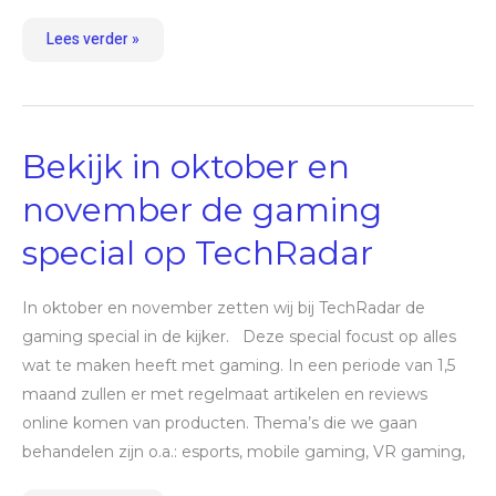
Lees verder »
Bekijk
Bekijk in oktober en
in
oktober
en
november de gaming
november
de
special op TechRadar
gaming
special
op
TechRadar
In oktober en november zetten wij bij TechRadar de
gaming special in de kijker. Deze special focust op alles
wat te maken heeft met gaming. In een periode van 1,5
maand zullen er met regelmaat artikelen en reviews
online komen van producten. Thema’s die we gaan
behandelen zijn o.a.: esports, mobile gaming, VR gaming,