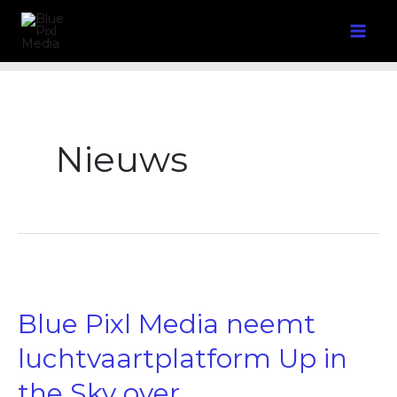
Ga
naar
de
inhoud
Nieuws
Blue
Pixl
Media
neemt
Blue Pixl Media neemt
luchtvaartplatform
Up
in
luchtvaartplatform Up in
the
Sky
over
the Sky over