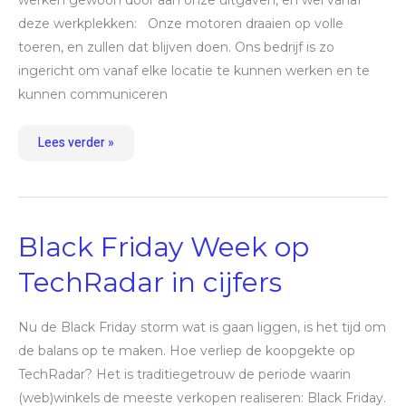
werken gewoon door aan onze uitgaven, en wel vanaf
deze werkplekken: Onze motoren draaien op volle
toeren, en zullen dat blijven doen. Ons bedrijf is zo
ingericht om vanaf elke locatie te kunnen werken en te
kunnen communiceren
Lees verder »
Black
Black Friday Week op
Friday
Week
op
TechRadar in cijfers
TechRadar
in
cijfers
Nu de Black Friday storm wat is gaan liggen, is het tijd om
de balans op te maken. Hoe verliep de koopgekte op
TechRadar? Het is traditiegetrouw de periode waarin
(web)winkels de meeste verkopen realiseren: Black Friday.