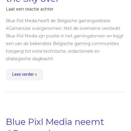
Laat een reactie achter
Blue Pixl Media heeft de Belgische gamingwebsite
4Gamers.be overgenomen. Met de overname versterkt
Blue Pixl Media zijn positie in het gamingdomein en krijgt
een van de bekendste Belgische gaming communities
toegang tot extra technische, redactionele en
strategische slagkracht.
Lees verder »
Blue
Pixl
Media
neemt
Blue Pixl Media neemt
4Gamers.be
over