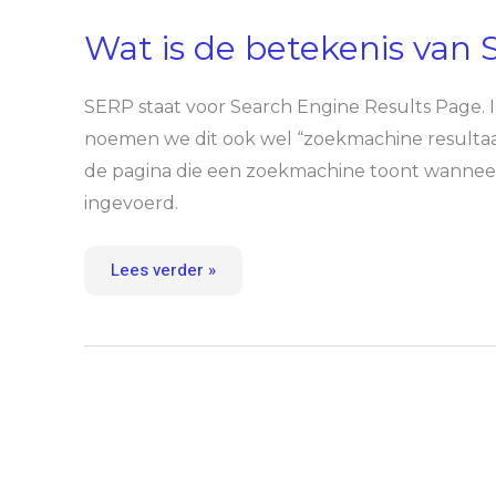
de
betekenis
van
Wat is de betekenis van
SERP?
SERP staat voor Search Engine Results Page. 
noemen we dit ook wel “zoekmachine resultaat
de pagina die een zoekmachine toont wanneer
ingevoerd.
Lees verder »