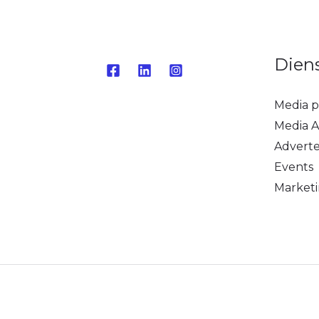
Dien
Media p
Media A
Advert
Events
Market