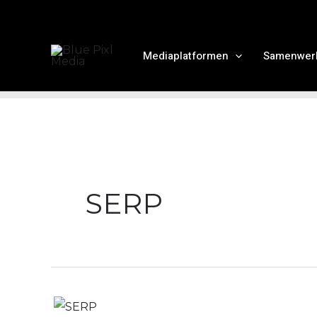
Ga
naar
de
Mediaplatformen
Samenwer
inhoud
SERP
Wat
is