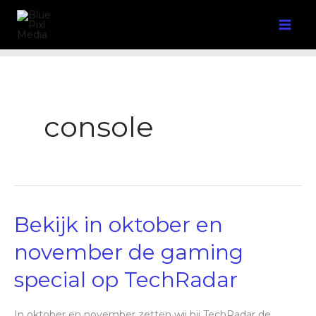
Ga
naar
de
inhoud
console
Bekijk
Bekijk in oktober en
in
oktober
en
november de gaming
november
de
special op TechRadar
gaming
special
op
TechRadar
In oktober en november zetten wij bij TechRadar de