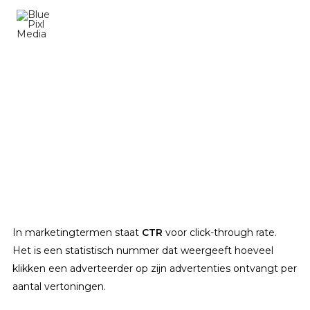
Ga
naar
de
inhoud
Wat is CTR (click-through-rate) en hoe bereken ik dit?
In marketingtermen staat
CTR
voor click-through rate.
Het is een statistisch nummer dat weergeeft hoeveel
klikken een adverteerder op zijn advertenties ontvangt per
aantal vertoningen.