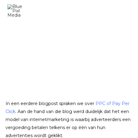
Ga
naar
de
inhoud
Wat is CPC (Cost per click) en hoe bereken ik dit?
In een eerdere blogpost spraken we over
PPC of Pay Per
Click
. Aan de hand van die blog werd duidelijk dat het een
model van internetmarketing is waarbij adverteerders een
vergoeding betalen telkens er op één van hun
advertenties wordt geklikt.