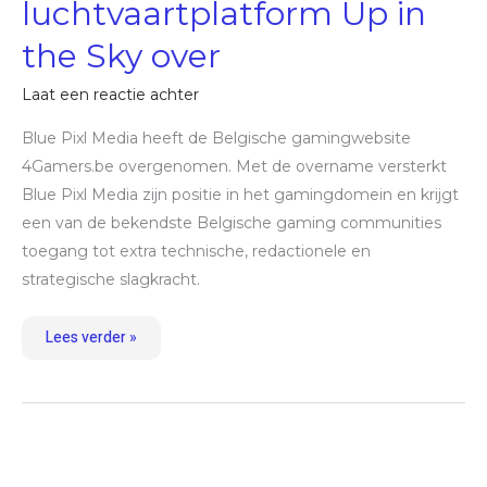
luchtvaartplatform Up in
the
Sky
over
the Sky over
Laat een reactie achter
Blue Pixl Media heeft de Belgische gamingwebsite
4Gamers.be overgenomen. Met de overname versterkt
Blue Pixl Media zijn positie in het gamingdomein en krijgt
een van de bekendste Belgische gaming communities
toegang tot extra technische, redactionele en
strategische slagkracht.
Lees verder »
Vacature:
online
redacteur