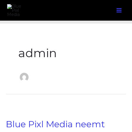
Ga
naar
de
inhoud
admin
Blue
Pixl
Media
neemt
Blue Pixl Media neemt
luchtvaartplatform
Up
in